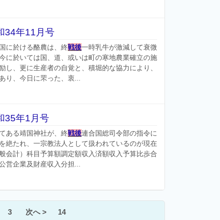
34年11月号
国に於ける酪農は、終
戦後
一時乳牛が激減して衰微
今に於いては国、道、或いは町の寒地農業確立の施
励し、更に生産者の自覚と、積堀的な協力により、
り、今日に罘った、衷...
35年1月号
てある靖国神社が、終
戦後
連合国総司令部の指令に
を絶たれ、一宗教法人として扱われているのが現在
般会計）科目予算額調定額収入済額収入予算比歩合
営企業及財産収入分担...
3
次へ >
14