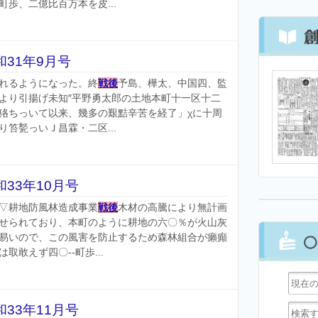
歩、二億比百万本を皮...
31年9月号
れるようになった。終
戦後
予島、樺太、中国四、監
より引揚げ未知″平野勇太郎の土地本町十一区十二
狢ちっいて以来、幾多の艱黠辛苦を経了」χに十周
笞甃っいＪ昌霖・二区...
33年10月号
▽耕地防風林造成事業
戦後
木材の高騰により無計画
せられており、本町のように耕地の六〇％が火山灰
易いので、この風害を防止するため森林組合が癩癲
取敢えず四〇‐‐町歩...
33年11月号