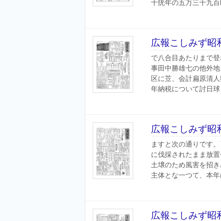
十疣年の五万三千九百町
広報こしみず昭和
で八合目あたりまで登
事田中勝雄七の他外地
区に苙、会計扁原清人
年納税について討日球り
広報こしみず昭和
ますと次の通りです。
に伐採されたまま放置
土壌のため風害を招き
主体とな一つて、本年は
広報こしみず昭和