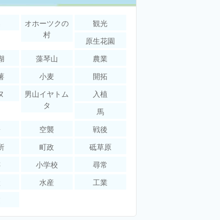
然
オホーツクの
観光
村
原生花園
湖
藻琴山
農業
薯
小麦
開拓
ヌ
男山イヤトム
入植
タ
馬
争
空襲
戦後
所
町政
砥草原
跡
小学校
尋常
産
水産
工業
業