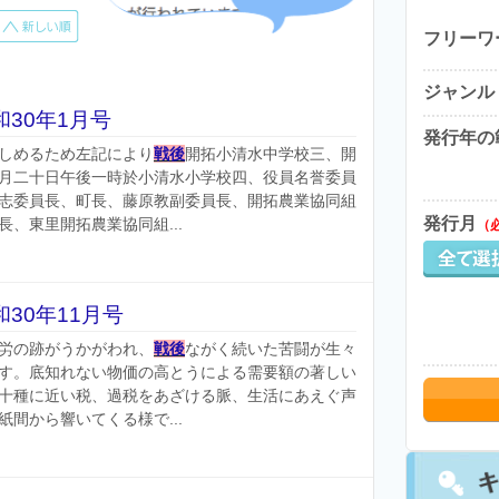
フリーワ
ジャンル
30年1月号
発行年の
しめるため左記により
戦後
開拓小清水中学校三、開
月二十日午後一時於小清水小学校四、役員名誉委員
志委員長、町長、藤原教副委員長、開拓農業協同組
発行月
、東里開拓農業協同組...
（
30年11月号
労の跡がうかがわれ、
戦後
ながく続いた苦闘が生々
す。底知れない物価の高とうによる需要額の著しい
十種に近い税、過税をあざける脈、生活にあえぐ声
間から響いてくる様で...