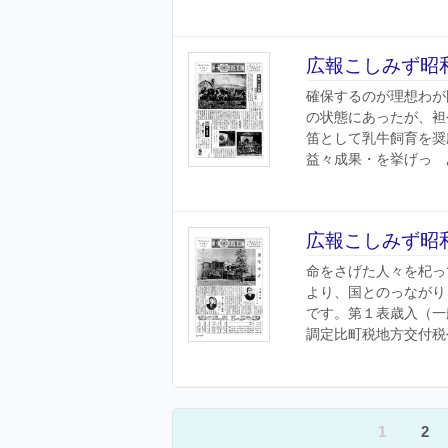
広報こしみず昭和
確保するのが理想わが
の状態にあったが、袒
笛として乳牛飼育を奨
益々成果・を挙げっゞあ
広報こしみず昭和
命をさげた人々を杞っ
より、国とのっながり
です。第１表歳入（一
調定比町税地方交付税公
1
2