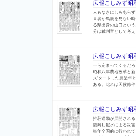
広報こしみず昭和
人もなきにしもあらず
直者が馬鹿を見ない時
る県出身の山口という
分は裁判官として考えさ
広報こしみず昭和
一ら定まってくるだろ
昭和八年農地改革と新
ス’タートした農業年
ある。此れは天候條件に
広報こしみず昭和
推荘運動が展開される
復興し鍜水による災害
毎年全国的に行われて