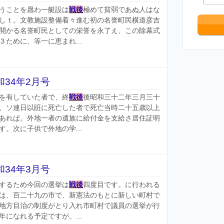
うことを愿わ一艇設は
戦後
極めて貧弱であぬ人はな
しｔ。文教施設整備着々進む初の名誉町民横道彦吉
開かる名誉町民としての栄誉を永了え、この除幕式
ために、等一に恵まれ...
34年2月号
を有していた者で、終
戦後
後昭和三十二年三月三十
、ソ連日以賍に死亡した者で死亡当時二十五歳以上
あれば。外地一者の遺族に給付金を支給さ居住証明
。次に子供で外地の学...
34年3月号
するため今回の選挙は
戦後
四度目です。に行われる
は、百二十九の市で、新憲法のもとに新しい町村で
地方目治の制度がとり入れ市町村で議員の選挙が行
になれる予定ですが。...