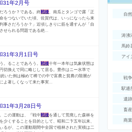
31年2月号
だろうか？である。終
戦後
、南瓜とタンゴで露「正
自
命をつないでいた頃、佐賀代は、いっになったら来
判事さだろうか？」近頃しきりに筋を通すんが「自
せられる問題である絶...
涛沸
馬鈴
31年3月1日号
アイ
う。ることであろう。
戦後
十年一本年は気象状態は
円切換えで同に略じして居る。豊作はニー水準で
と絖いた例は極めて稀での中で富農と貧農の階層が
戦
よ著しくなって来た事実...
駅逓
遺
31年3月28日号
畜
。この運動は、『戦中
戦後
を通して荒廃した森林を
商
を少くすることを目的として、昭和二卞五年以来、
ぃるが、この運動期間中全国で植林された実積は二