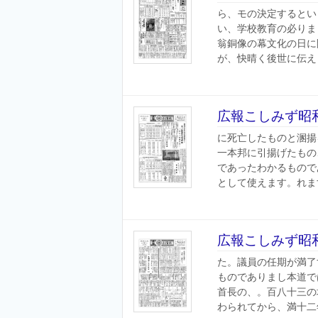
ら、モの決定するとい
い、学校教育の必りま
翁銅像の幕文化の日に
が、快晴く後世に伝え３
広報こしみず昭和
に死亡したものと溷揚
一本邦に引揚げたもの
であったわかるもので
として使えます。れます
広報こしみず昭和
た。議員の任期が満了
ものでありまし本道で
首長の、。百八十三の
わられてから、満十二年