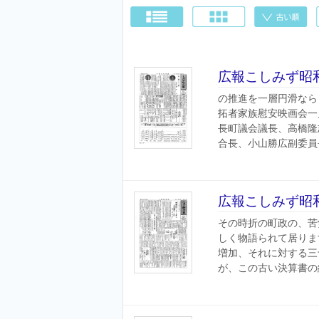
広報こしみず昭和
の推進を一層円滑なら
拓者家族慰安映画会一
長町議会議長、高橋隆
合長、小山勝広副委員長
広報こしみず昭和
その時折の町政の、苦
しく物語られて居りま
増加、それに対する三
が、この古い決算書の紙