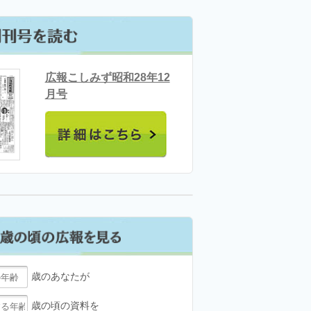
広報こしみず昭和28年12
月号
歳のあなたが
歳の頃の資料を