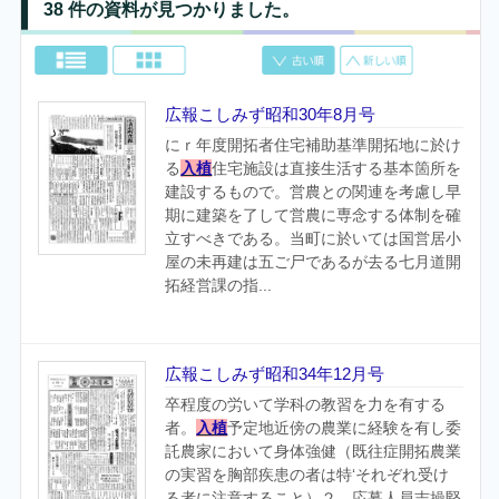
38 件の資料が見つかりました。
広報こしみず昭和30年8月号
にｒ年度開拓者住宅補助基準開拓地に於け
る
入植
住宅施設は直接生活する基本箇所を
建設するもので。営農との関連を考慮し早
期に建築を了して営農に専念する体制を確
立すべきである。当町に於いては国営居小
屋の未再建は五ご尸であるが去る七月道開
拓経営課の指...
広報こしみず昭和34年12月号
卒程度の労いて学科の教習を力を有する
者。
入植
予定地近傍の農業に経験を有し委
託農家において身体強健（既往症開拓農業
の実習を胸部疾患の者は特‘それぞれ受け
る者に注意すること）２、応募人員志操堅