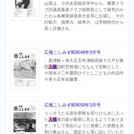
山君は、小沢水高校在学中から、農業クラ
ブ評議員畜産クラブ副部長として研究のか
たわら各種実績発表大会等に出場し、その
行動力、指導力、統率力、は学校時代から
高く評価され...
広報こしみず昭和48年9月号
。新津軽＝旭大正五年津軽団体十六戸が集
団
入植
旧町営牧場にちなんで生駒とした。
小清水小二年粟田ひでとしこどもの作品中
斗美小五年佐藤豊...
広報こしみず昭和50年3月号
うっそうたる原生密林を切りひらきに入っ
た
入植
者の姿が眼前に見えるようでありま
す。そして現在のように発展した状態を共
和の奥山さん、国定さん等に話していただ