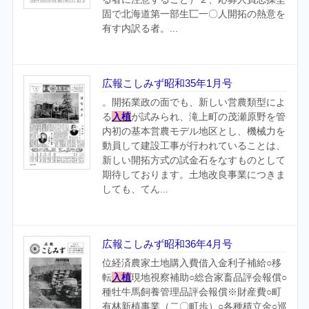
固で北海道第一部生匸一〇人開拓の熱意を
有す内訳る者。...
広報こしみず昭和35年1月号
。開拓業政の面でも、新しい営農類型によ
る
入植
が試みられ、滝上町の茂瀬原野を管
内初の基本営農モデル地区とし、機械力を
動員して建設工事が行われていることは、
新しい開拓方式の試金石をなすものとして
期待しております。土地改良事業につきま
しても、てん...
広報こしみず昭和36年4月号
位経済農家土地購入費借入金利子補給○移
転
入植
現地視察補助○総合家畜品評会報償○
種牡牛馬飼養管理品評会報償※財産費○町
有林新植事業（二〇町歩）○各種積立金○巡