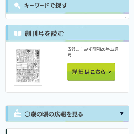
広報こしみず昭和28年12月
号