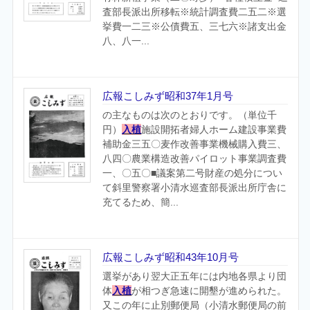
査部長派出所移転※統計調査費二五二※選
挙費一二三※公債費五、三七六※諸支出金
八、八一...
広報こしみず昭和37年1月号
の主なものは次のとおりです。（単位千
円）
入植
施設開拓者婦人ホーム建設事業費
補助金三五〇麦作改善事業機械購入費三、
八四〇農業構造改善パイロット事業調査費
一、〇五〇■議案第二号財産の処分につい
て斜里警察署小清水巡査部長派出所庁舎に
充てるため、簡...
広報こしみず昭和43年10月号
選挙があり翌大正五年には内地各県より団
体
入植
が相つぎ急速に開墾が進められた。
又この年に止別郵便局（小清水郵便局の前