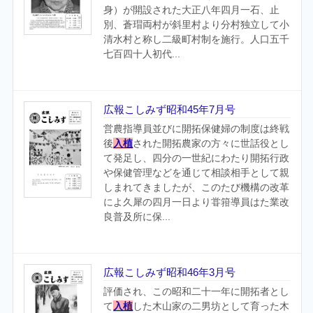
身）が開設された大正八年四月一石、止
別、蒼瑁両村が斜里村より分村独立して小
清水村と称し二級町村制を施行。人口五千
七百四十人初代...
広報こしみず昭和45年7月号
営農指導員並びに開拓保健婦の制度は終戦
後
入植
された開拓農家の方々に世話役とし
て発足し、四分の一世紀にわたり開拓行政
や保健管理などを通じて相談相手として親
しまれてきましたが、このたび機構の改革
によ久犀の四月一日より甞箝導員はた業改
良普及所に保...
広報こしみず昭和46年3月号
評価され、この昭和二十一年に開拓者とし
て
入植
した木山家の二男坊として育った木