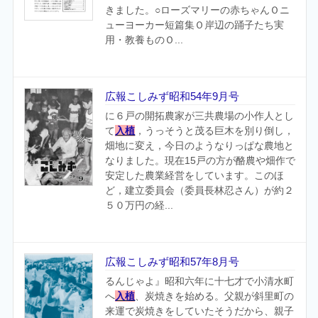
きました。○ローズマリーの赤ちゃんＯニ
ューヨーカー短篇集Ｏ岸辺の踊子たち実
用・教養ものＯ...
広報こしみず昭和54年9月号
に６戸の開拓農家が三共農場の小作人とし
て
入植
，うっそうと茂る巨木を別り倒し，
畑地に変え，今日のようなりっぱな農地と
なりました。現在15戸の方が酪農や畑作で
安定した農業経営をしています。このほ
ど，建立委員会（委員長林忍さん）が約２
５０万円の経...
広報こしみず昭和57年8月号
るんじゃよ』昭和六年に十七才で小清水町
へ
入植
、炭焼きを始める。父親が斜里町の
来運で炭焼きをしていたそうだから、親子